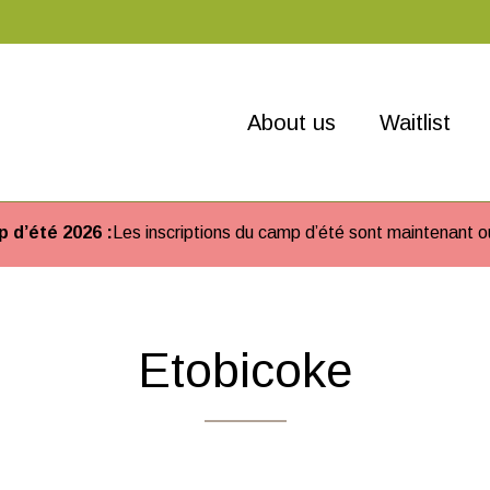
About us
Waitlist
 d’été 2026 :
Les inscriptions du camp d’été sont maintenant o
Etobicoke