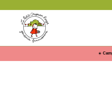
☀️
Camp